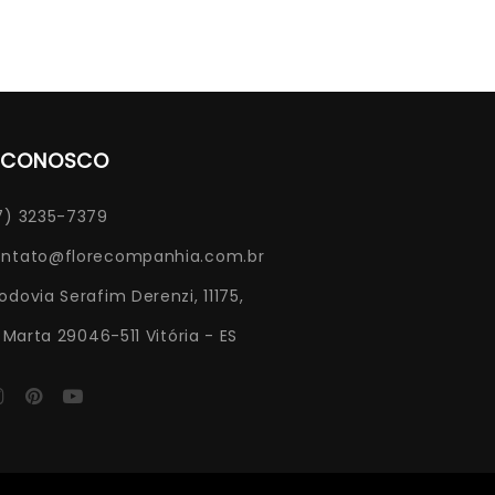
E CONOSCO
7) 3235-7379
ntato@florecompanhia.com.br
odovia Serafim Derenzi, 11175,
Marta 29046-511 Vitória - ES