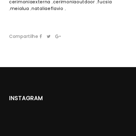
cerimoniaexterna
,
cerimoniaoutdoor
,
fucsia
,
meialua
,
nataliaeflavio
,
Compartilhe
INSTAGRAM