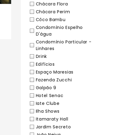
Chácara Flora
Chácara Perim
Côco Bambu
Condomínio Espelho
D'água
Condomínio Particular -
Linhares
Drink
Edifícios
Espaço Maresias
Fazenda Zucchi
Galpão 9
Hotel Senac
Iate Clube
Ilha Shows
Itamaraty Hall
Jardim Secreto
João Neiva