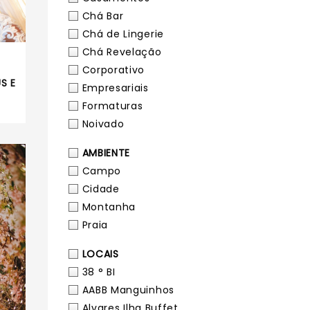
Chá Bar
Chá de Lingerie
Chá Revelação
Corporativo
S E
Empresariais
Formaturas
Noivado
AMBIENTE
Campo
Cidade
Montanha
Praia
LOCAIS
38 ° BI
AABB Manguinhos
Alvares Ilha Buffet