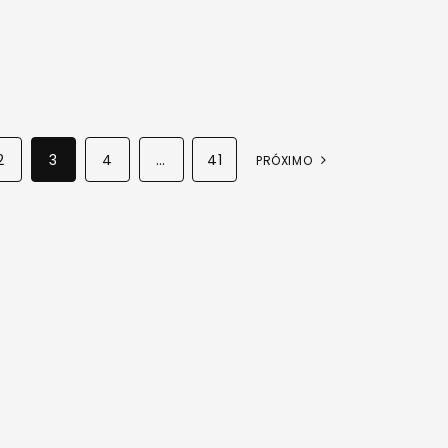
2
3
4
…
41
PRÓXIMO